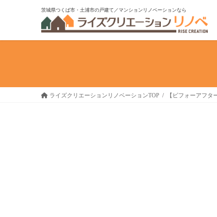
コ
ナ
茨城県つくば市・土浦市の戸建て／マンションリノベーションなら
ン
ビ
テ
ゲ
ン
ー
ツ
シ
へ
ョ
ス
ン
キ
に
ライズクリエーションリノベーションTOP
【ビフォーアフタ
ッ
移
プ
動