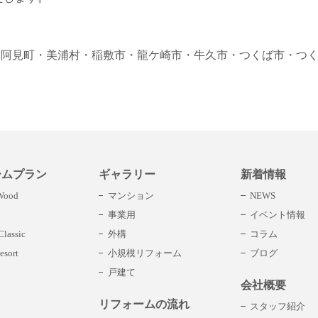
・阿見町
・美浦村
・稲敷市
・龍ケ崎市
・牛久市
・つくば市
・つ
ームプラン
ギャラリー
新着情報
 Wood
マンション
NEWS
事業用
イベント情報
lassic
外構
コラム
esort
小規模リフォーム
ブログ
戸建て
会社概要
リフォームの流れ
スタッフ紹介