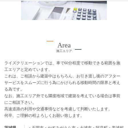
Area
施工エリア
ライズクリエーションでは、車で60分程度で移動できる範囲を施
工エリアと定めています。
これは、ご相談から建築中はもちろん、お引き渡し後のアフター
サービスをスムーズに行う為にかけられる移動時間の限界と考え
る為です。
なお、施工エリア外でも隣接地域で建築を考えている場合は事前
にご相談下さい。
高速道路の利用や交通事情などを考慮して判断いたします。
何卒、ご理解の程よろしくお願い致します。
茨城県
・石岡市
・かすみがうら市
・土浦市
・阿見町
・美浦村