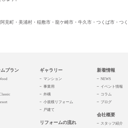
・阿見町
・美浦村
・稲敷市
・龍ケ崎市
・牛久市
・つくば市
・つ
ームプラン
ギャラリー
新着情報
 Wood
マンション
NEWS
事業用
イベント情報
lassic
外構
コラム
esort
小規模リフォーム
ブログ
戸建て
会社概要
リフォームの流れ
スタッフ紹介