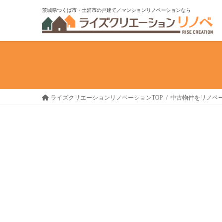
コ
ナ
茨城県つくば市・土浦市の戸建て／マンションリノベーションなら
ン
ビ
テ
ゲ
ン
ー
ツ
シ
へ
ョ
ス
ン
キ
に
ライズクリエーションリノベーションTOP
中古物件をリノベ
ッ
移
プ
動