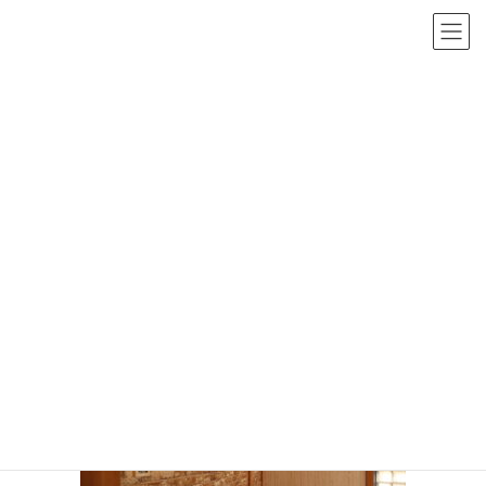
コ
ナ
茨城県つくば市・土浦市の戸建て／マンションリノベーションなら
ン
ビ
テ
ゲ
ン
ー
ツ
シ
投稿
へ
ョ
ス
ン
キ
に
ライズクリエーションリノベーションTOP
ッ
移
つくば市で美術館をリノベーション～途中経過～
IMG_3164
プ
動
2023年11月10日
/ 最終更新日時 :
2023年11月10日
IMG_3164