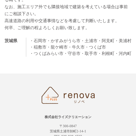
なお、施工エリア外でも隣接地域で建築を考えている場合は事前
にご相談下さい。
高速道路の利用や交通事情などを考慮して判断いたします。
何卒、ご理解の程よろしくお願い致します。
茨城県
・石岡市
・かすみがうら市
・土浦市
・阿見町
・美浦村
・稲敷市
・龍ケ崎市
・牛久市
・つくば市
・つくばみらい市
・守谷市
・取手市
・利根町
・河内町
株式会社ライズクリエーション
〒300-0847
茨城県土浦市卸町2-14-1