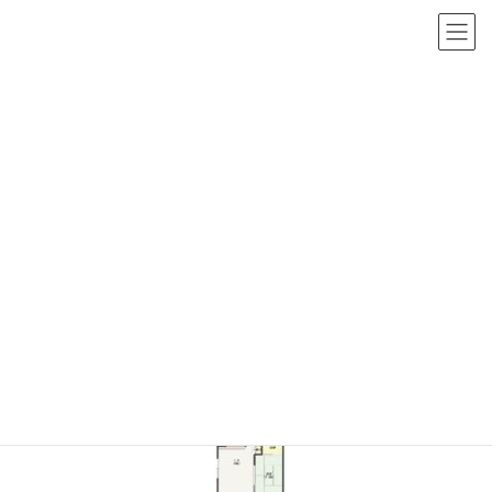
コ
ナ
茨城県つくば市・土浦市の戸建て／マンションリノベーションなら
ン
ビ
テ
ゲ
ン
ー
ツ
シ
メディア
へ
ョ
ス
ン
キ
に
ライズクリエーションリノベーションTOP
添付ファイル
ッ
移
キャッスル土浦1before
プ
動
2021年6月23日
/ 最終更新日時 :
2021年6月23日
キャッスル土浦1before