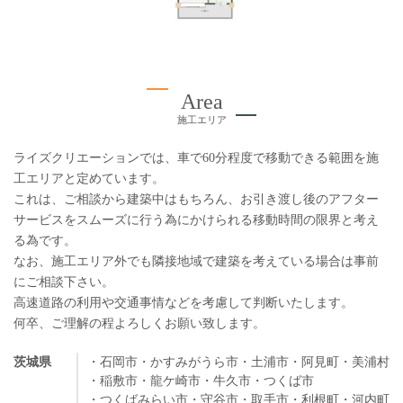
Area
施工エリア
ライズクリエーションでは、車で60分程度で移動できる範囲を施
工エリアと定めています。
これは、ご相談から建築中はもちろん、お引き渡し後のアフター
サービスをスムーズに行う為にかけられる移動時間の限界と考え
る為です。
なお、施工エリア外でも隣接地域で建築を考えている場合は事前
にご相談下さい。
高速道路の利用や交通事情などを考慮して判断いたします。
何卒、ご理解の程よろしくお願い致します。
茨城県
・石岡市
・かすみがうら市
・土浦市
・阿見町
・美浦村
・稲敷市
・龍ケ崎市
・牛久市
・つくば市
・つくばみらい市
・守谷市
・取手市
・利根町
・河内町