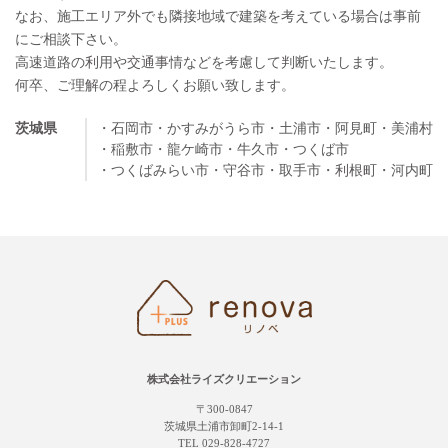
なお、施工エリア外でも隣接地域で建築を考えている場合は事前
にご相談下さい。
高速道路の利用や交通事情などを考慮して判断いたします。
何卒、ご理解の程よろしくお願い致します。
茨城県
・石岡市
・かすみがうら市
・土浦市
・阿見町
・美浦村
・稲敷市
・龍ケ崎市
・牛久市
・つくば市
・つくばみらい市
・守谷市
・取手市
・利根町
・河内町
株式会社ライズクリエーション
〒300-0847
茨城県土浦市卸町2-14-1
TEL 029-828-4727