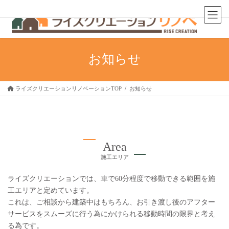
コ
ナ
茨城県つくば市・土浦市の戸建て／マンションリノベーションなら
ン
ビ
テ
ゲ
ン
ー
ツ
シ
お知らせ
へ
ョ
ス
ン
キ
に
ライズクリエーションリノベーションTOP
お知らせ
ッ
移
プ
動
Area
施工エリア
ライズクリエーションでは、車で60分程度で移動できる範囲を施
工エリアと定めています。
これは、ご相談から建築中はもちろん、お引き渡し後のアフター
サービスをスムーズに行う為にかけられる移動時間の限界と考え
る為です。